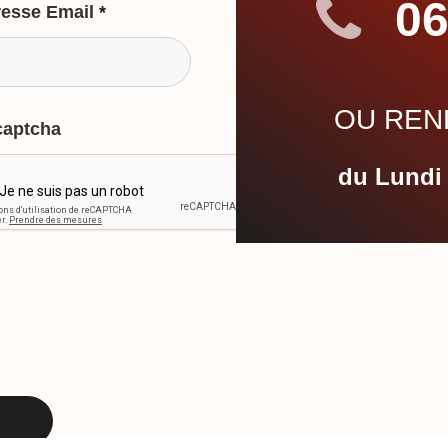
06
esse Email
*
OU REND
captcha
du Lundi