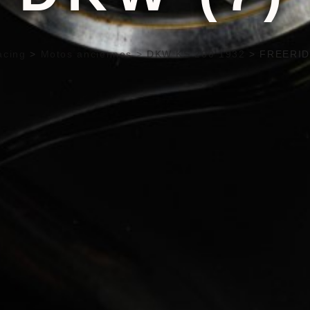
acing
>
Motos anciennes
>
DKW KS 200 1932
>
FREERID