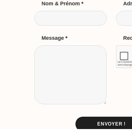
Nom & Prénom
*
Adr
Message
*
Re