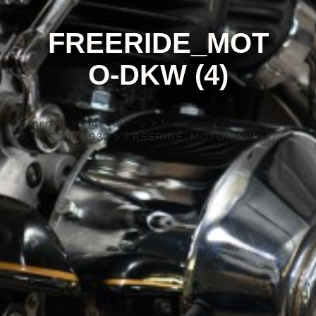
FREERIDE_MOT
O-DKW (4)
Freeride Motos Racing
>
Motos anciennes
>
DKW
KS 200 1932
>
FREERIDE_MOTO-DKW (4)