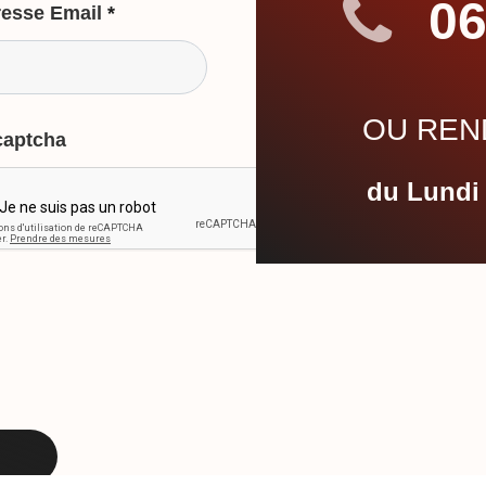
06
esse Email
*
OU REND
captcha
du Lundi