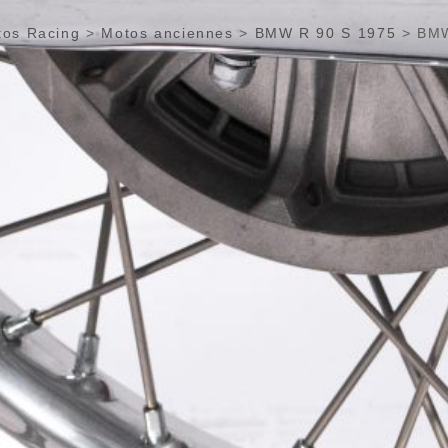
tos Racing
>
Motos anciennes
>
BMW R 90 S 1975
>
BMW