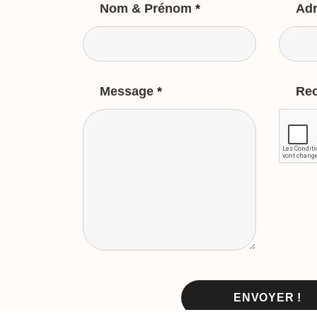
Nom & Prénom
*
Adr
Message
*
Re