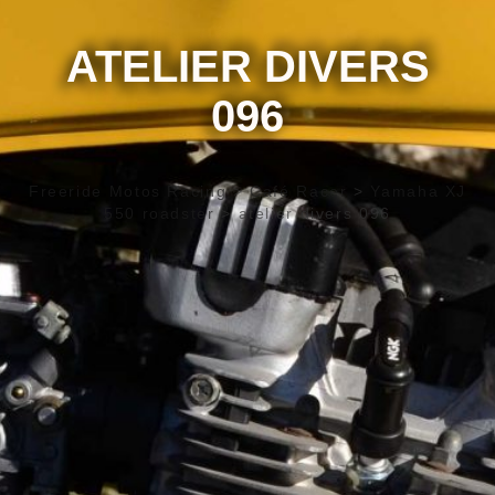
ATELIER DIVERS
096
Freeride Motos Racing
>
Café Racer
>
Yamaha XJ
550 roadster
>
atelier divers 096