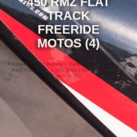
450 RMZ FLAT
TRACK
FREERIDE
MOTOS (4)
Freeride Motos Racing
>
Café Racer
>
Suzuki 450
RMZ Flat Track
>
450 RMZ Flat Track Freeride
Motos (4)