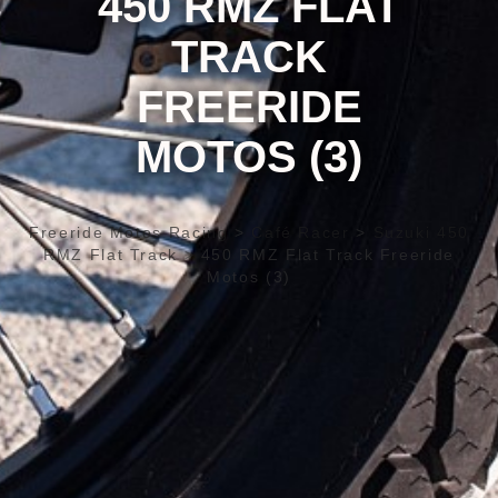
450 RMZ FLAT
TRACK
FREERIDE
MOTOS (3)
Freeride Motos Racing
>
Café Racer
>
Suzuki 450
RMZ Flat Track
>
450 RMZ Flat Track Freeride
Motos (3)