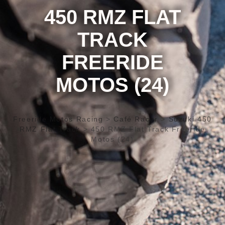
450 RMZ FLAT
TRACK
FREERIDE
MOTOS (24)
Freeride Motos Racing
>
Café Racer
>
Suzuki 450
RMZ Flat Track
>
450 RMZ Flat Track Freeride
Motos (24)