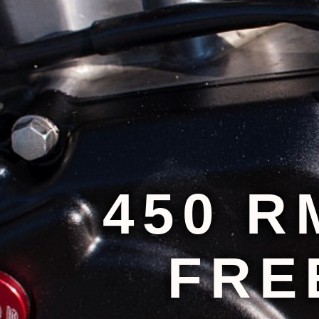
450 R
FRE