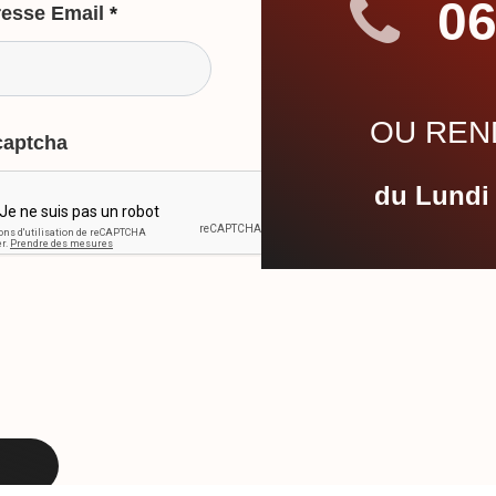
06
esse Email
*
OU REND
captcha
du Lundi