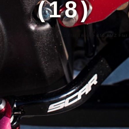
(18)
Café Racer
>
Suzuki 450 RMZ Flat Track
>
450 RMZ Flat 