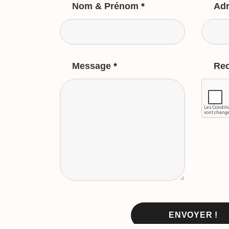
Nom & Prénom
*
Adr
Message
*
Re