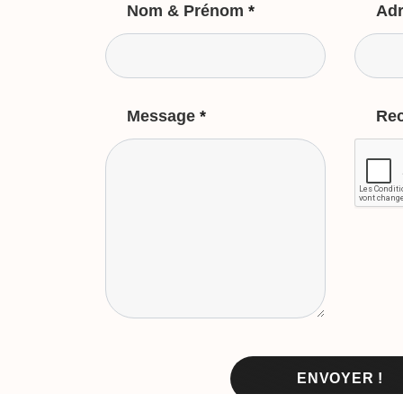
Nom & Prénom
*
Adr
Message
*
Re