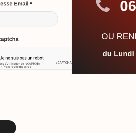
06
esse Email
*
OU REND
captcha
du Lundi