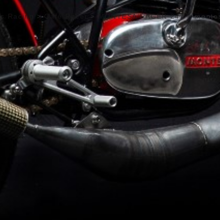
os Racing
>
Café Racer
>
MONTESA RACER 247
>
monte