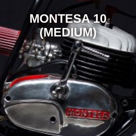
MONTESA 10
(MEDIUM)
Freeride Motos Racing
>
Café Racer
>
MONTESA
RACER 247
>
montesa 10 (Medium)