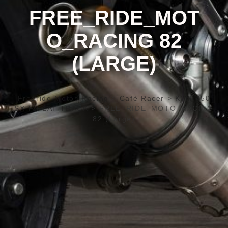
FREE_RIDE_MOT
O_RACING 82
(LARGE)
Freeride Motos Racing
>
Café Racer
>
KTM 450
SX-F FLAT TRACK
>
FREE_RIDE_MOTO_RACING
82 (Large)