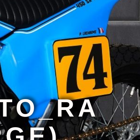
TO_RA
RGE)