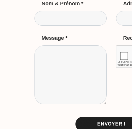
Nom & Prénom
*
Adr
Message
*
Re