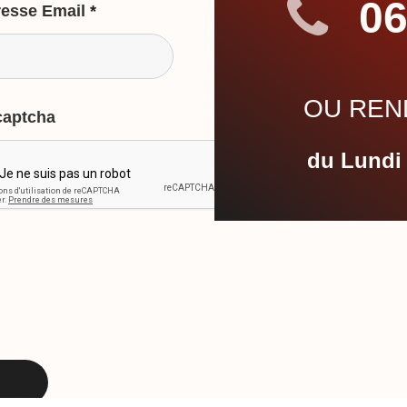
06
esse Email
*
OU REND
captcha
du Lundi