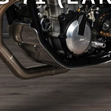
Café Racer
>
KTM 450 SX-F FLAT TRACK
>
FREE_RIDE_