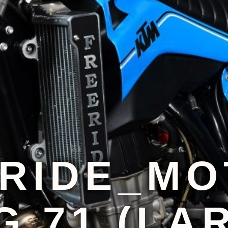
_RIDE_MO
G 71 (LA