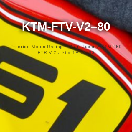
KTM-FTV-V2–80
Freeride Motos Racing
>
Café Racer
>
KTM 450
FTR V.2
>
ktm-ftv-v2–80