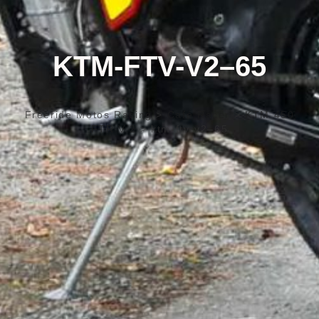
KTM-FTV-V2–65
Freeride Motos Racing
>
Café Racer
>
KTM 450
FTR V.2
>
ktm-ftv-v2–65