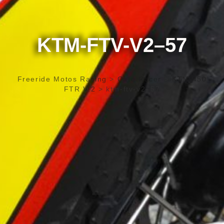
KTM-FTV-V2–57
Freeride Motos Racing
>
Café Racer
>
KTM 450
FTR V.2
>
ktm-ftv-v2–57