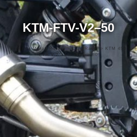
KTM-FTV-V2–50
Freeride Motos Racing
>
Café Racer
>
KTM 450
FTR V.2
>
ktm-ftv-v2–50