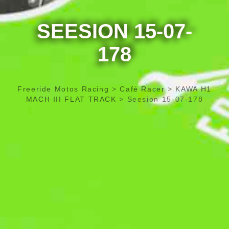
SEESION 15-07-
178
Freeride Motos Racing
>
Café Racer
>
KAWA H1
MACH III FLAT TRACK
>
Seesion 15-07-178