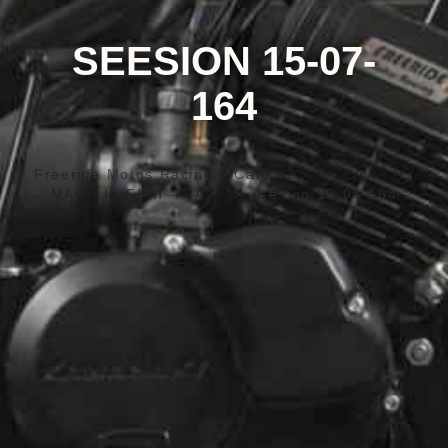
SEESION 15-07-
164
Freeride Motos Racing
>
Café Racer
>
KAWA H1
MACH III FLAT TRACK
>
Seesion 15-07-164