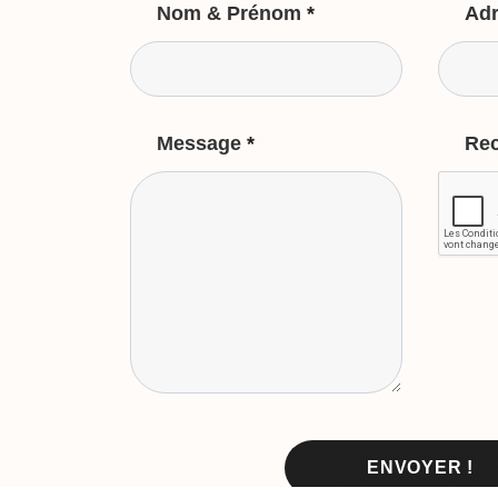
Nom & Prénom
*
Adr
Message
*
Re