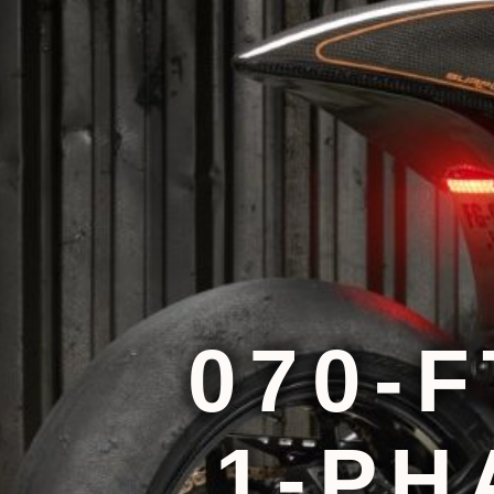
070-
1-PH