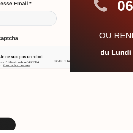
06
esse Email
*
OU REND
captcha
du Lundi