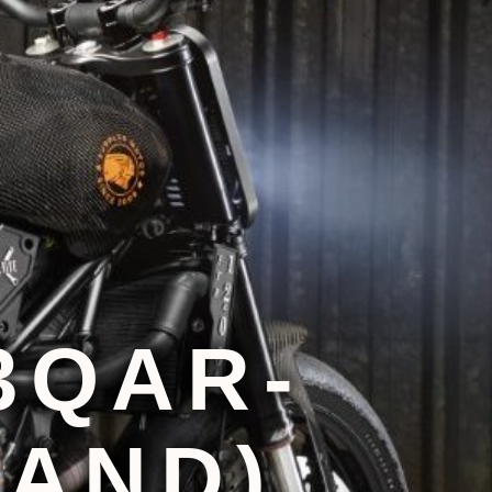
3QAR-
RAND)