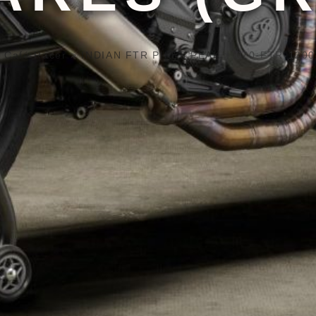
>
Café Racer
>
INDIAN FTR PIKES PEAK
>
070-FTR-1200