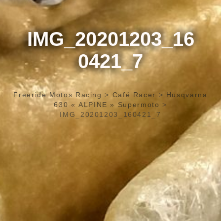
IMG_20201203_16
0421_7
Freeride Motos Racing
>
Café Racer
>
Husqvarna
630 « ALPINE » Supermoto
>
IMG_20201203_160421_7