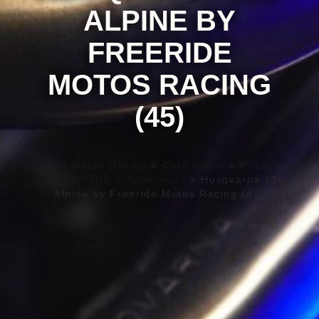
ALPINE BY
FREERIDE
MOTOS RACING
(45)
Freeride Motos Racing
>
Café Racer
>
Husqvarna
630 « ALPINE » Supermoto
>
Husqvarna 630
Alpine by Freeride Motos Racing (45)