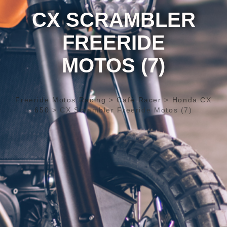
CX SCRAMBLER
FREERIDE
MOTOS (7)
Freeride Motos Racing
>
Café Racer
>
Honda CX
650
>
CX Scrambler Freeride Motos (7)