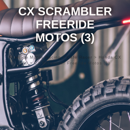
CX SCRAMBLER
FREERIDE
MOTOS (3)
Freeride Motos Racing
>
Café Racer
>
Honda CX
650
>
CX Scrambler Freeride Motos (3)