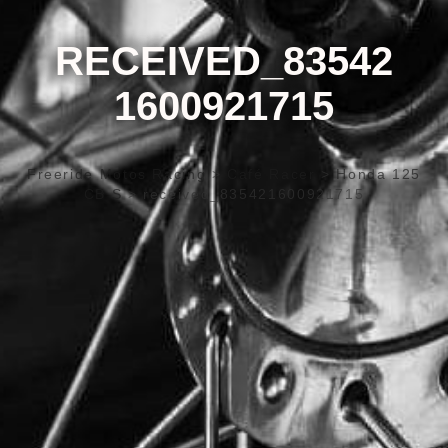
RECEIVED_83542
1600921715
Freeride Motos Racing
>
Café Racer
>
Honda 125
CB S
>
received_835421600921715