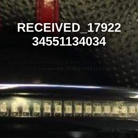
RECEIVED_17922
34551134034
Freeride Motos Racing
>
Café Racer
>
Honda 125
CB S
>
received_1792234551134034