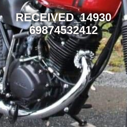
RECEIVED_14930
69874532412
Freeride Motos Racing
>
Café Racer
>
Honda 125
CB S
>
received_1493069874532412