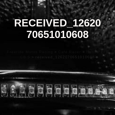
RECEIVED_12620
70651010608
Freeride Motos Racing
>
Café Racer
>
Honda 125
CB S
>
received_1262070651010608