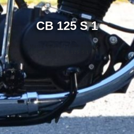
CB 125 S 1
Freeride Motos Racing
>
Café Racer
>
Honda 125
CB S
>
CB 125 S 1