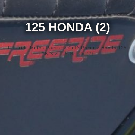
125 HONDA (2)
Freeride Motos Racing
>
Café Racer
>
Honda 125
CB S
>
125 Honda (2)