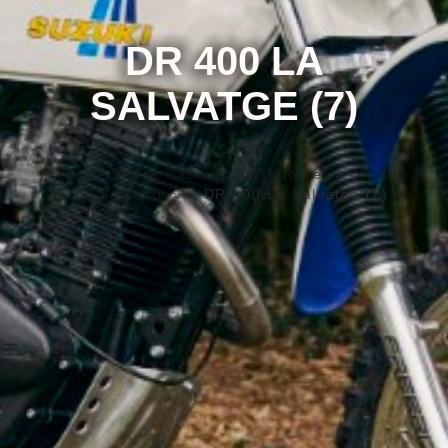
DR 400 LA
SALVATGE (7)
Freeride Motos Racing
>
Café Racer
>
DR 400
« La Salvatge »
>
DR 400 La Salvatge (7)