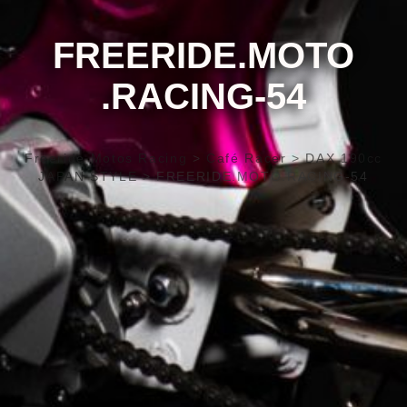
FREERIDE.MOTO
.RACING-54
Freeride Motos Racing
>
Café Racer
>
DAX 190cc
JAPAN STYLE
>
FREERIDE.MOTO.RACING-54