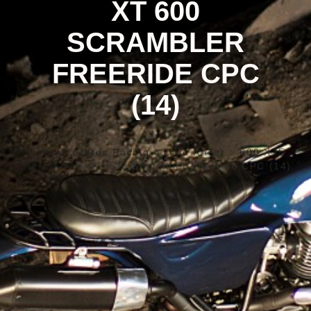
XT 600
SCRAMBLER
FREERIDE CPC
(14)
Freeride Motos Racing
>
Café Racer
>
600 XTE
Scrambler
>
XT 600 Scrambler Freeride CPC (14)