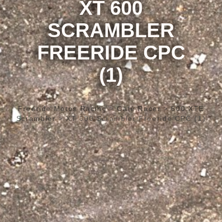
XT 600
SCRAMBLER
FREERIDE CPC
(1)
Freeride Motos Racing
>
Café Racer
>
600 XTE
Scrambler
>
XT 600 Scrambler Freeride CPC (1)