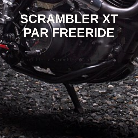
SCRAMBLER XT
PAR FREERIDE
Freeride Motos Racing
>
Café Racer
>
600 XTE
Scrambler
>
Scrambler XT par Freeride