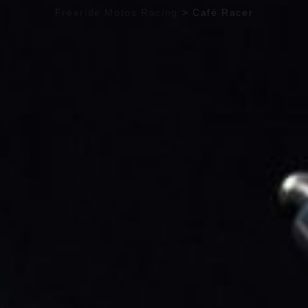
Freeride Motos Racing
>
Café Racer