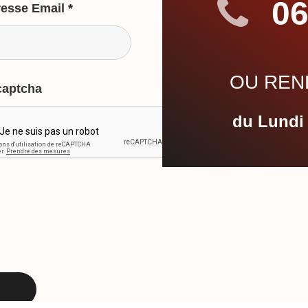
06
esse Email
*
OU REND
captcha
du Lundi