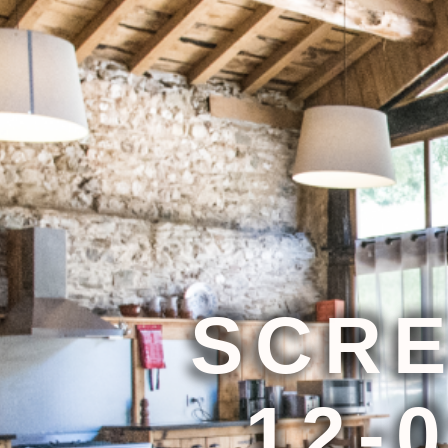
SCRE
12-0