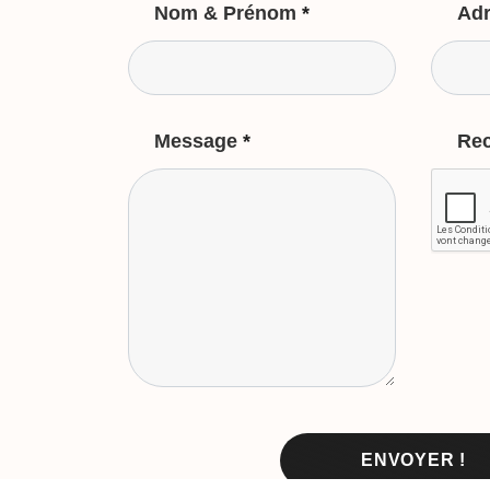
Nom & Prénom
*
Adr
Message
*
Re