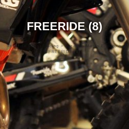
FREERIDE (8)
Freeride Motos Racing
>
Location Motos Enduro
>
FREERIDE (8)