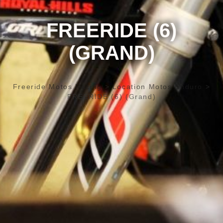
FREERIDE (6)
(GRAND)
Freeride Motos Racing
>
Location Motos Enduro
>
FREERIDE (6) (Grand)