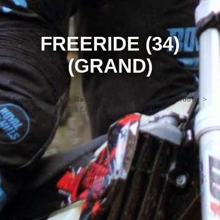
FREERIDE (34)
(GRAND)
Freeride Motos Racing
>
Location Motos Enduro
>
FREERIDE (34) (Grand)