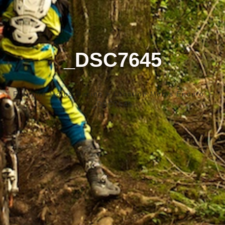
_DSC7645
Freeride Motos Racing
>
Location Motos Enduro
>
_DSC7645